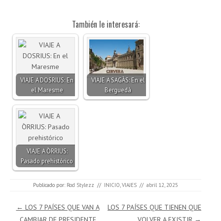
También le interesará:
VIAJE A DOSRIUS: En
VIAJE A SAGÀS: En el
el Maresme
Berguedà
VIAJE A ÒRRIUS:
Pasado prehistórico
Publicado por:
Rod Stylezz
//
INICIO
,
VIAJES
//
abril 12, 2025
Navegación de entradas
←
LOS 7 PAÍSES QUE VAN A
LOS 7 PAÍSES QUE TIENEN QUE
CAMBIAR DE PRESIDENTE
VOLVER A EXISTIR
→