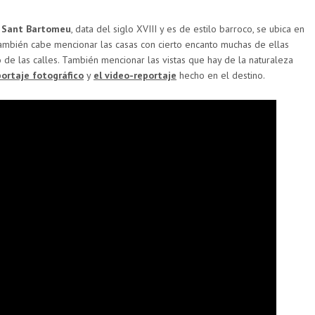
e Sant Bartomeu
, data del siglo XVIII y es de estilo barroco, se ubica en
también cabe mencionar las casas con cierto encanto muchas de ellas
de las calles. También mencionar las vistas que hay de la naturaleza
portaje fotográfico
y
el video-reportaje
hecho en el destino.