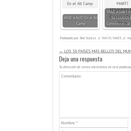
VIAJE A SANT 
VIAJE A ALIÓ: En el Alt
SESGUEIOLE
Camp
Conociendo la 
Publicado por:
Rod Stylezz
//
INICIO
,
VIAJES
//
ma
Navegación de entradas
←
LOS 50 PAÍSES MÁS BELLOS DEL MU
Deja una respuesta
Tu dirección de correo electrónico no será publicad