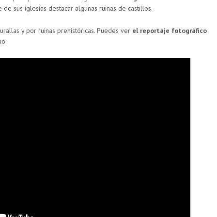
 de sus iglesias destacar algunas ruinas de castillos.
rallas y por ruinas prehistóricas. Puedes ver
el reportaje fotográfico
no.