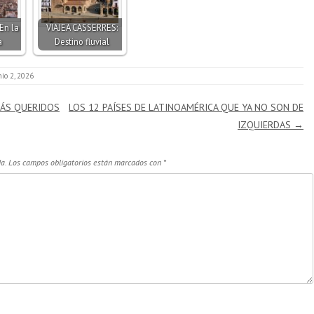
En la
VIAJEA CASSERRES:
a
Destino fluvial
nio 2, 2026
MÁS QUERIDOS
LOS 12 PAÍSES DE LATINOAMÉRICA QUE YA NO SON DE
IZQUIERDAS
→
a.
Los campos obligatorios están marcados con
*