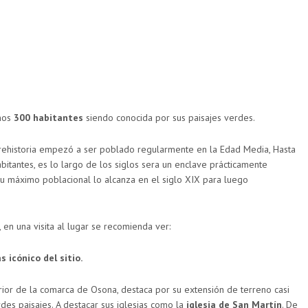
nos
300 habitantes
siendo conocida por sus paisajes verdes.
prehistoria empezó a ser poblado regularmente en la Edad Media, Hasta
bitantes, es lo largo de los siglos sera un enclave prácticamente
Su máximo poblacional lo alcanza en el siglo XIX para luego
 en una visita al lugar se recomienda ver:
 icónico del sitio.
terior de la comarca de Osona, destaca por su extensión de terreno casi
es paisajes. A destacar sus iglesias como la
iglesia de San Martín
. De