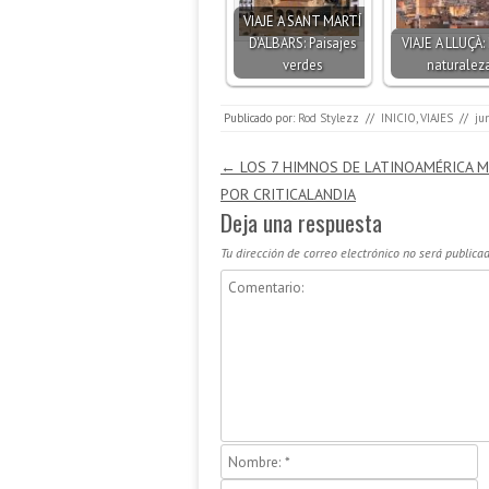
VIAJE A SANT MARTÍ
D'ALBARS: Paisajes
VIAJE A LLUÇÀ: 
verdes
naturalez
Publicado por:
Rod Stylezz
//
INICIO
,
VIAJES
//
ju
Navegación de entradas
←
LOS 7 HIMNOS DE LATINOAMÉRICA 
POR CRITICALANDIA
Deja una respuesta
Tu dirección de correo electrónico no será publicad