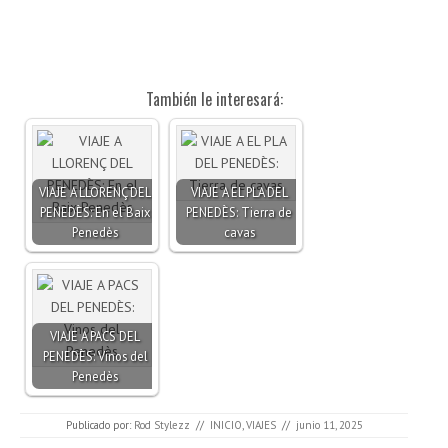
También le interesará:
VIAJE A LLORENÇ DEL
VIAJE A EL PLA DEL
PENEDÈS: En el Baix
PENEDÈS: Tierra de
Penedès
cavas
VIAJE A PACS DEL
PENEDÈS: Vinos del
Penedès
Publicado por:
Rod Stylezz
//
INICIO
,
VIAJES
//
junio 11, 2025