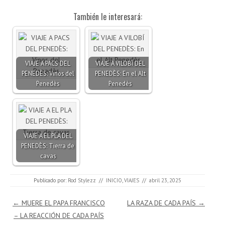
También le interesará:
VIAJE A PACS DEL
VIAJE A VILOBÍ DEL
PENEDÈS: Vinos del
PENEDÈS: En el Alt
Penedès
Penedès
VIAJE A EL PLA DEL
PENEDÈS: Tierra de
cavas
Publicado por:
Rod Stylezz
//
INICIO
,
VIAJES
//
abril 23, 2025
Navegación de entradas
←
MUERE EL PAPA FRANCISCO
LA RAZA DE CADA PAÍS
→
– LA REACCIÓN DE CADA PAÍS