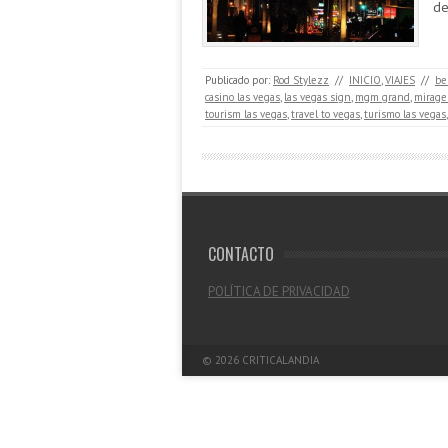
de
Publicado por:
Rod Stylezz
//
INICIO
,
VIAJES
//
be
casino las vegas
,
las vegas sign
,
mgm grand
,
mirage
tourism las vegas
,
travel to vegas
,
turismo las vegas
CONTACTO
POLÍTICA DE PRIVACIDAD
© 2026
CRITICALANDIA