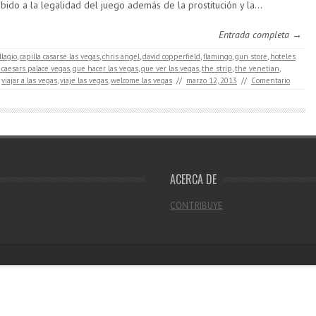
bido a la legalidad del juego además de la prostitución y la…
Entrada completa →
llagio
,
capilla casarse las vegas
,
chris angel
,
david copperfield
,
flamingo
,
gun store
,
hoteles
 caesars palace vegas
,
que hacer las vegas
,
que ver las vegas
,
the strip
,
the venetian
,
,
viajar a las vegas
,
viaje las vegas
,
welcome las vegas
//
marzo 12, 2013
//
Comentario
ACERCA DE
CONTRIBUYE