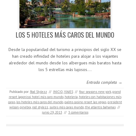
LOS 5 HOTELES MÁS CAROS DEL MUNDO
Desde la popularidad del turismo a principios del siglo XX se
han creado infinidad de hoteles para alojar a los viajantes
alrededor del mundo desde los albergues más baratos hasta
los 5 estrellas más lujosos.…
Entrada completa →
Publicado por:
Rod Stylezz
//
INICIO
,
VIAJES
//
four seasons new york
,
grand
resort lagonissi hotel más caro mundo
,
hotelería
,
hoteles con habitaciones más
caras
,
los hoteles más caros del mundo
,
palms casino resort las vegas
,
president
wilson ginebra
,
rod stylezz
,
suites más caras mundo
,
the atlantis bahamas
//
junio 29, 2013
//
3 comentarios