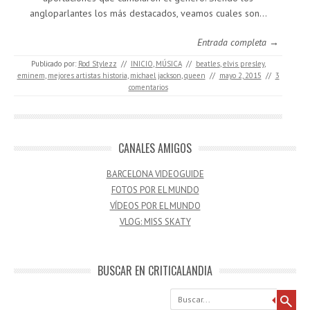
angloparlantes los más destacados, veamos cuales son…
Entrada completa →
Publicado por:
Rod Stylezz
//
INICIO
,
MÚSICA
//
beatles
,
elvis presley
,
eminem
,
mejores artistas historia
,
michael jackson
,
queen
//
mayo 2, 2015
//
3
comentarios
CANALES AMIGOS
BARCELONA VIDEOGUIDE
FOTOS POR EL MUNDO
VÍDEOS POR EL MUNDO
VLOG: MISS SKATY
BUSCAR EN CRITICALANDIA
Buscar