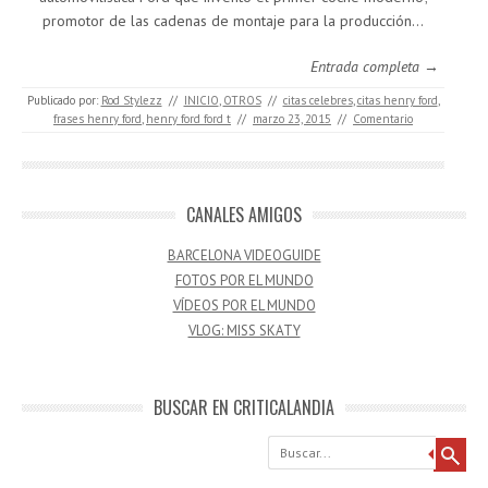
promotor de las cadenas de montaje para la producción…
Entrada completa →
Publicado por:
Rod Stylezz
//
INICIO
,
OTROS
//
citas celebres
,
citas henry ford
,
frases henry ford
,
henry ford ford t
//
marzo 23, 2015
//
Comentario
CANALES AMIGOS
BARCELONA VIDEOGUIDE
FOTOS POR EL MUNDO
VÍDEOS POR EL MUNDO
VLOG: MISS SKATY
BUSCAR EN CRITICALANDIA
Buscar