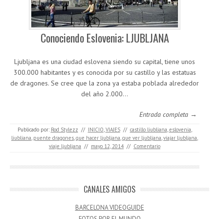
Conociendo Eslovenia: LJUBLJANA
Ljubljana es una ciudad eslovena siendo su capital, tiene unos
300.000 habitantes y es conocida por su castillo y las estatuas
de dragones. Se cree que la zona ya estaba poblada alrededor
del año 2.000…
Entrada completa →
Publicado por:
Rod Stylezz
//
INICIO
,
VIAJES
//
castillo liubliana
,
eslovenia
,
liubliana
,
puente dragones
,
que hacer ljubljana
,
que ver ljubljana
,
viajar ljubljana
,
viaje ljubljana
//
mayo 12, 2014
//
Comentario
CANALES AMIGOS
BARCELONA VIDEOGUIDE
FOTOS POR EL MUNDO