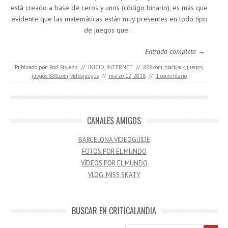
está creado a base de ceros y unos (código binario), es más que
evidente que las matemáticas están muy presentes en todo tipo
de juegos que…
Entrada completa →
Publicado por:
Rod Stylezz
//
INICIO
,
INTERNET
//
888.com
,
blackjack
,
juegos
,
juegos 888.com
,
videojuegos
//
marzo 12, 2018
//
1 comentario
CANALES AMIGOS
BARCELONA VIDEOGUIDE
FOTOS POR EL MUNDO
VÍDEOS POR EL MUNDO
VLOG: MISS SKATY
BUSCAR EN CRITICALANDIA
Buscar