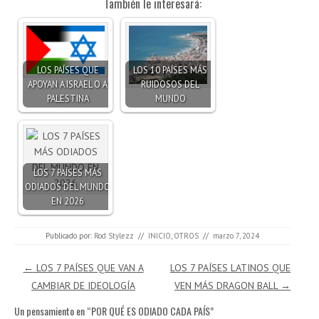
También le interesará:
LOS PAÍSES QUE
LOS 10 PAÍSES MÁS
APOYAN A ISRAEL O A
RUIDOSOS DEL
PALESTINA
MUNDO
LOS 7 PAÍSES MÁS
ODIADOS DEL MUNDO
EN 2026
Publicado por:
Rod Stylezz
//
INICIO
,
OTROS
//
marzo 7, 2024
Navegación de entradas
←
LOS 7 PAÍSES QUE VAN A
LOS 7 PAÍSES LATINOS QUE
CAMBIAR DE IDEOLOGÍA
VEN MÁS DRAGON BALL
→
Un pensamiento en “
POR QUÉ ES ODIADO CADA PAÍS
”