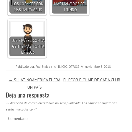
LOS 10 PAÍSES CON
MÁS MALVADOS DEL
MÁS HANTAVIRUS
MUNDO
LOS 7 PAÍSES CON LA
GENTE MÁS TONTA
EN 2026
Publicado por:
Rod Stylezz
//
INICIO
,
OTROS
//
noviembre 5, 2018
Navegación de entradas
←
SI LATINOAMÉRICA FUERA
EL PEOR FICHAJE DE CADA CLUB
UN PAÍS
→
Deja una respuesta
Tu dirección de correo electrónico no será publicada.
Los campos obligatorios
están marcados con
*