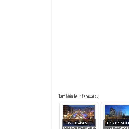
También le interesará:
LOS 10 PAÍSES QUE
LOS 7 PRESID
SE ESTÁN VOLVIENDO
MÁS TONTOS