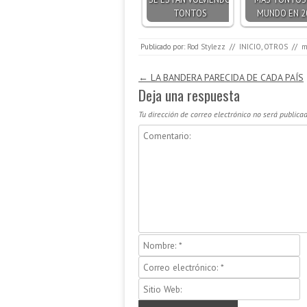
TONTOS
MUNDO EN 2
Publicado por:
Rod Stylezz
//
INICIO
,
OTROS
//
m
Navegación de entradas
←
LA BANDERA PARECIDA DE CADA PAÍS
Deja una respuesta
Tu dirección de correo electrónico no será publicad