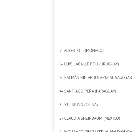
7- ALBERTO II (MÓNACO)
6- LUIS LACALLE POU (URUGUAY)
5- SALMÁN BIN ABDULAZIZ AL SAUD (AR
4- SANTIAGO PEÑA (PARAGUAY)
3- XI JINPING (CHINA)
2- CLAUDIA SHEINBAUM (MÉXICO)
1- MOHAMED BIN ZAYED AL NAHYAN (E