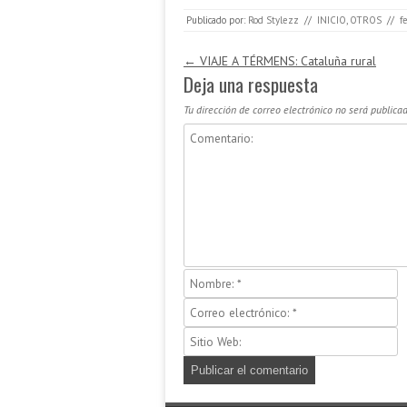
Publicado por:
Rod Stylezz
//
INICIO
,
OTROS
//
f
Navegación de entradas
←
VIAJE A TÉRMENS: Cataluña rural
Deja una respuesta
Tu dirección de correo electrónico no será publicad