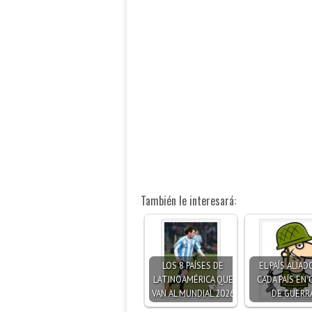
También le interesará:
LOS 8 PAÍSES DE
EL PAÍS ALIAD
LATINOAMÉRICA QUE
CADA PAÍS EN
VAN AL MUNDIAL 2026
DE GUERR