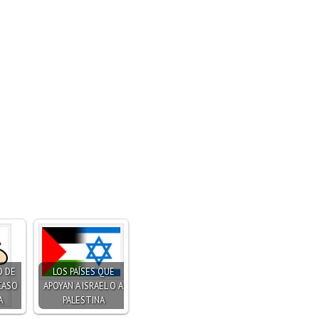
O DE
LOS PAÍSES QUE
 CASO
APOYAN A ISRAEL O A
A
PALESTINA