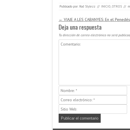
Publicado por:
Rod Stylezz
//
INICIO
,
OTROS
//
m
Navegación de entradas
←
VIAJE A LES CABANYES: En el Penedés
Deja una respuesta
Tu dirección de correo electrónico no será publicad