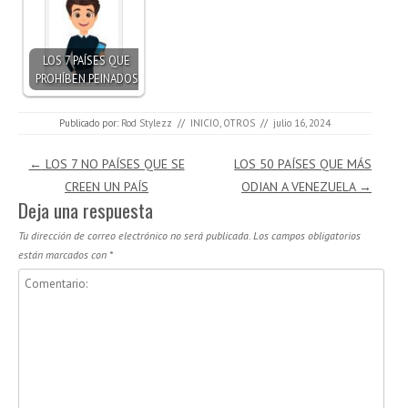
LOS 7 PAÍSES QUE
PROHÍBEN PEINADOS
Publicado por:
Rod Stylezz
//
INICIO
,
OTROS
//
julio 16, 2024
Navegación de entradas
←
LOS 7 NO PAÍSES QUE SE
LOS 50 PAÍSES QUE MÁS
CREEN UN PAÍS
ODIAN A VENEZUELA
→
Deja una respuesta
Tu dirección de correo electrónico no será publicada.
Los campos obligatorios
están marcados con
*