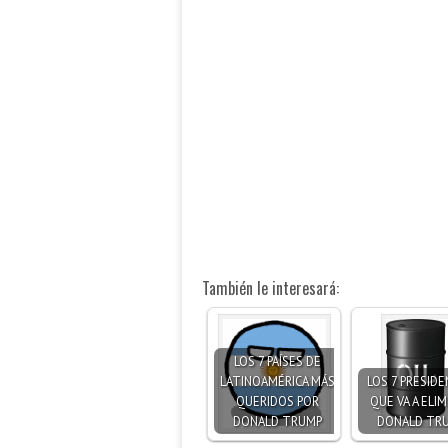
También le interesará:
LOS 7 PAÍSES DE
LATINOAMÉRICA MÁS
LOS 7 PRESID
QUERIDOS POR
QUE VA A ELIM
DONALD TRUMP
DONALD TR