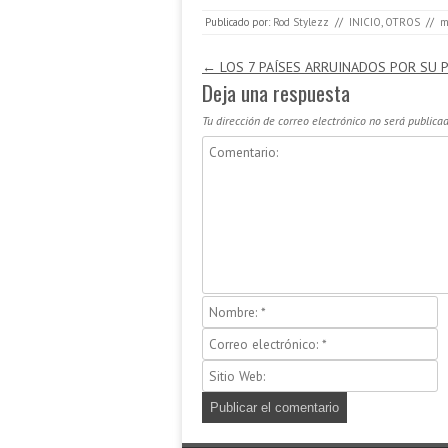
Publicado por:
Rod Stylezz
//
INICIO
,
OTROS
//
m
Navegación de entradas
←
LOS 7 PAÍSES ARRUINADOS POR SU 
Deja una respuesta
Tu dirección de correo electrónico no será publicad