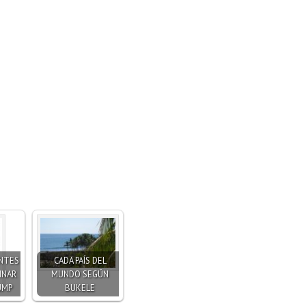
ENTES
CADA PAÍS DEL
INAR
MUNDO SEGÚN
UMP
BUKELE