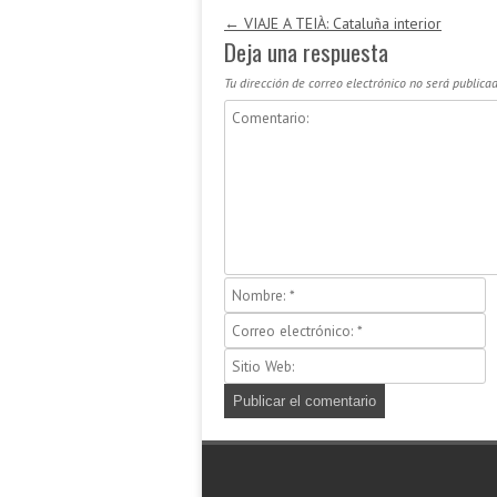
Navegación de entradas
←
VIAJE A TEIÀ: Cataluña interior
Deja una respuesta
Tu dirección de correo electrónico no será publicad