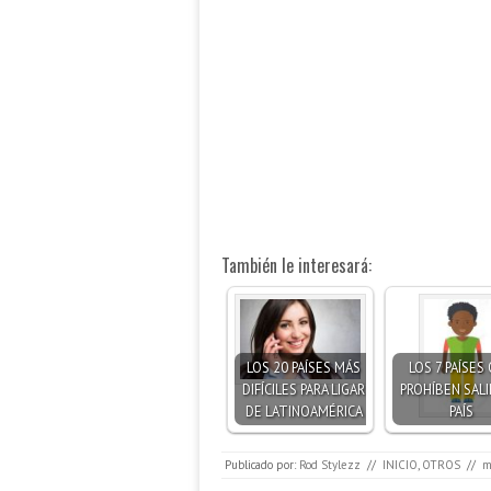
También le interesará:
LOS 20 PAÍSES MÁS
LOS 7 PAÍSES
DIFÍCILES PARA LIGAR
PROHÍBEN SALI
DE LATINOAMÉRICA
PAÍS
Publicado por:
Rod Stylezz
//
INICIO
,
OTROS
//
m