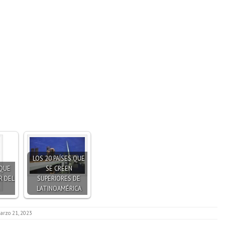
LOS 20 PAÍSES QUE
 QUE
SE CREEN
R DEL
SUPERIORES DE
LATINOAMÉRICA
arzo 21, 2023