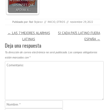
LOS PAÍSES QUE
APOYAN A…
Publicado por:
Rod Stylezz
//
INICIO
,
OTROS
//
noviembre 29, 2022
Navegación de entradas
←
LAS 7 MEJORES ALARMAS
SI CADA PAÍS LATINO FUERA
LATINAS
ESPAÑA
→
Deja una respuesta
Tu dirección de correo electrónico no será publicada.
Los campos obligatorios
están marcados con
*