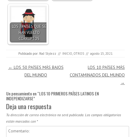
LOS 7 PAÍSES QUE SE
HAN VUELTO
CORRUPTOS
Publicado por:
Rod Stylezz
//
INICIO
,
OTROS
//
agosto 15, 2021
Navegación de entradas
←
LOS 50 PAÍSES MÁS BAJOS
LOS 10 PAÍSES MÁS
DEL MUNDO
CONTAMINADOS DEL MUNDO
→
Un pensamiento en “
LOS 10 PRIMEROS PAÍSES LATINOS EN
INDEPENDIZARSE
”
Deja una respuesta
Tu dirección de correo electrónico no será publicada.
Los campos obligatorios
están marcados con
*