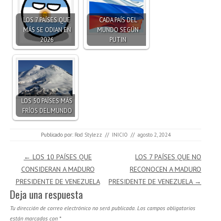
LOS 7 PAÍSES QUE
CADA PAÍS DEL
MÁS SE ODIAN EN
MUNDO SEGÚN
2026
PUTIN
LOS 50 PAÍSES MÁS
FRÍOS DEL MUNDO
Publicado por:
Rod Stylezz
//
INICIO
//
agosto 2, 2024
Navegación de entradas
←
LOS 10 PAÍSES QUE
LOS 7 PAÍSES QUE NO
CONSIDERAN A MADURO
RECONOCEN A MADURO
PRESIDENTE DE VENEZUELA
PRESIDENTE DE VENEZUELA
→
Deja una respuesta
Tu dirección de correo electrónico no será publicada.
Los campos obligatorios
están marcados con
*