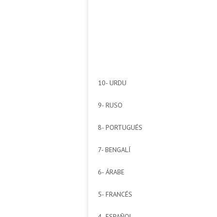
10- URDU
9- RUSO
8- PORTUGUÉS
7- BENGALÍ
6- ÁRABE
5- FRANCÉS
4- ESPAÑOL