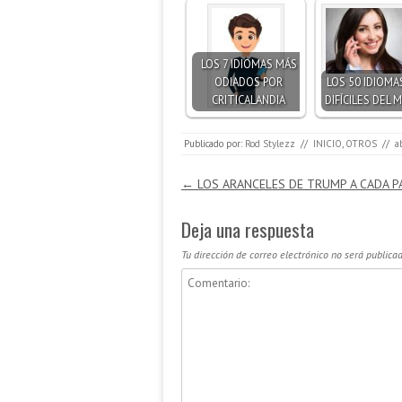
LOS 7 IDIOMAS MÁS
ODIADOS POR
LOS 50 IDIOMA
CRITICALANDIA
DIFÍCILES DEL
Publicado por:
Rod Stylezz
//
INICIO
,
OTROS
//
a
Navegación de entradas
←
LOS ARANCELES DE TRUMP A CADA P
Deja una respuesta
Tu dirección de correo electrónico no será publicad