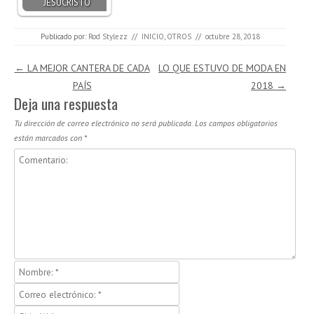
JESUCRISTO
Publicado por:
Rod Stylezz
//
INICIO
,
OTROS
//
octubre 28, 2018
Navegación de entradas
←
LA MEJOR CANTERA DE CADA
LO QUE ESTUVO DE MODA EN
PAÍS
2018
→
Deja una respuesta
Tu dirección de correo electrónico no será publicada.
Los campos obligatorios
están marcados con
*