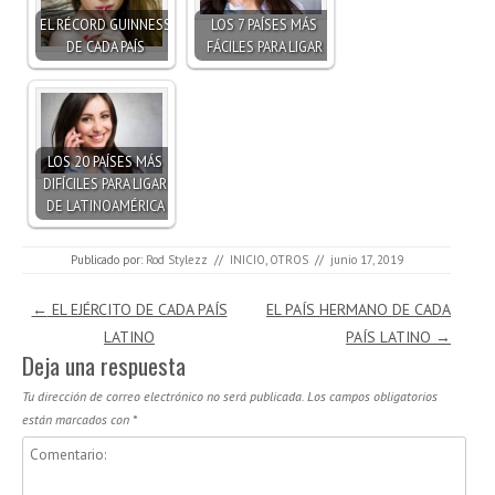
EL RÉCORD GUINNESS
LOS 7 PAÍSES MÁS
DE CADA PAÍS
FÁCILES PARA LIGAR
LOS 20 PAÍSES MÁS
DIFÍCILES PARA LIGAR
DE LATINOAMÉRICA
Publicado por:
Rod Stylezz
//
INICIO
,
OTROS
//
junio 17, 2019
Navegación de entradas
←
EL EJÉRCITO DE CADA PAÍS
EL PAÍS HERMANO DE CADA
LATINO
PAÍS LATINO
→
Deja una respuesta
Tu dirección de correo electrónico no será publicada.
Los campos obligatorios
están marcados con
*