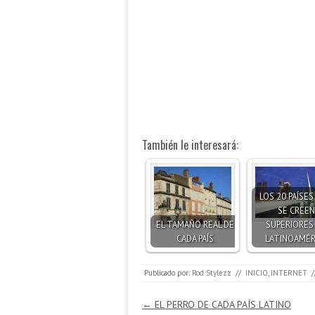
También le interesará:
LOS 20 PAÍSE
SE CREEN
EL TAMAÑO REAL DE
SUPERIORES
CADA PAÍS
LATINOAMÉR
Publicado por:
Rod Stylezz
//
INICIO
,
INTERNET
/
Navegación de entradas
←
EL PERRO DE CADA PAÍS LATINO