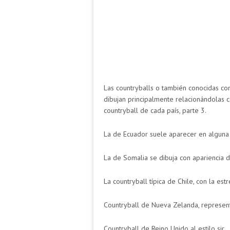
Las countryballs o también conocidas co
dibujan principalmente relacionándolas c
countryball de cada país, parte 3.
La de Ecuador suele aparecer en alguna 
La de Somalia se dibuja con apariencia d
La countryball típica de Chile, con la estr
Countryball de Nueva Zelanda, represent
Countryball de Reino Unido al estilo sir.