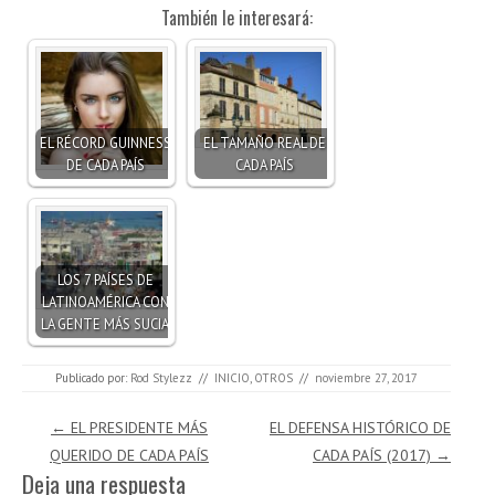
También le interesará:
EL RÉCORD GUINNESS
EL TAMAÑO REAL DE
DE CADA PAÍS
CADA PAÍS
LOS 7 PAÍSES DE
LATINOAMÉRICA CON
LA GENTE MÁS SUCIA
Publicado por:
Rod Stylezz
//
INICIO
,
OTROS
//
noviembre 27, 2017
Navegación de entradas
←
EL PRESIDENTE MÁS
EL DEFENSA HISTÓRICO DE
QUERIDO DE CADA PAÍS
CADA PAÍS (2017)
→
Deja una respuesta