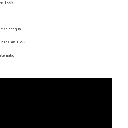
en 1535.
 más antigua.
ginada en 1553.
atemala.