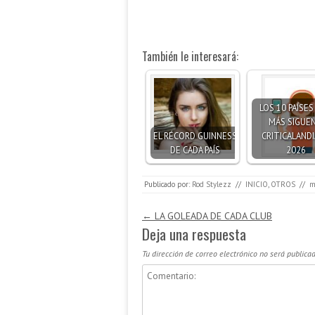
También le interesará:
LOS 10 PAÍSE
MÁS SIGUEN
EL RÉCORD GUINNESS
CRITICALANDI
DE CADA PAÍS
2026
Publicado por:
Rod Stylezz
//
INICIO
,
OTROS
//
m
Navegación de entradas
←
LA GOLEADA DE CADA CLUB
Deja una respuesta
Tu dirección de correo electrónico no será publicad