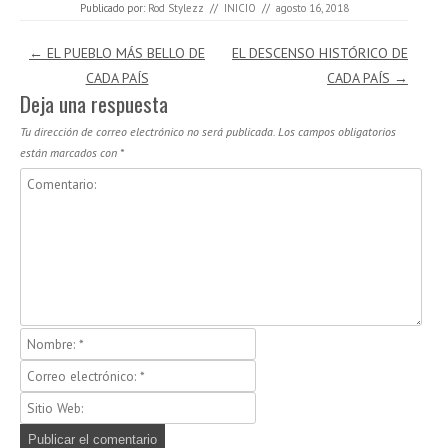
Publicado por:
Rod Stylezz
//
INICIO
//
agosto 16, 2018
Navegación de entradas
←
EL PUEBLO MÁS BELLO DE
EL DESCENSO HISTÓRICO DE
CADA PAÍS
CADA PAÍS
→
Deja una respuesta
Tu dirección de correo electrónico no será publicada.
Los campos obligatorios
están marcados con
*