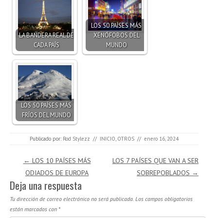
LOS 50 PAÍSES MÁS
LA BANDERA REAL DE
XENÓFOBOS DEL
CADA PAÍS
MUNDO
LOS 50 PAÍSES MÁS
FRÍOS DEL MUNDO
Publicado por:
Rod Stylezz
//
INICIO
,
OTROS
//
enero 16, 2024
Navegación de entradas
←
LOS 10 PAÍSES MÁS
LOS 7 PAÍSES QUE VAN A SER
ODIADOS DE EUROPA
SOBREPOBLADOS
→
Deja una respuesta
Tu dirección de correo electrónico no será publicada.
Los campos obligatorios
están marcados con
*