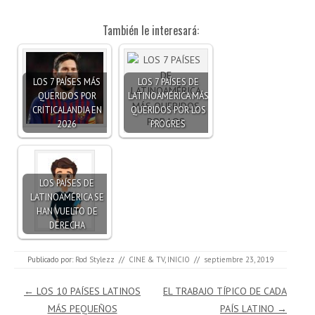
También le interesará:
LOS 7 PAÍSES MÁS
LOS 7 PAÍSES DE
QUERIDOS POR
LATINOAMÉRICA MÁS
CRITICALANDIA EN
QUERIDOS POR LOS
2026
PROGRES
LOS PAÍSES DE
LATINOAMÉRICA SE
HAN VUELTO DE
DERECHA
Publicado por:
Rod Stylezz
//
CINE & TV
,
INICIO
//
septiembre 23, 2019
Navegación de entradas
←
LOS 10 PAÍSES LATINOS
EL TRABAJO TÍPICO DE CADA
MÁS PEQUEÑOS
PAÍS LATINO
→