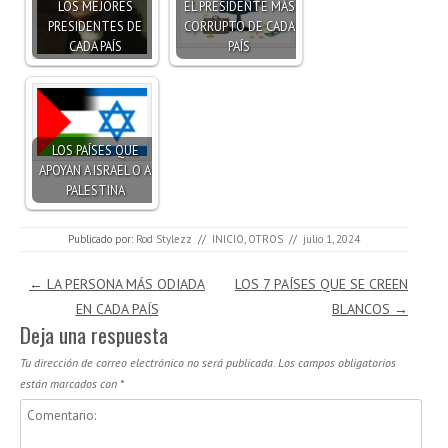
LOS MEJORES
EL PRESIDENTE MÁS
PRESIDENTES DE
CORRUPTO DE CADA
CADA PAÍS
PAÍS
LOS PAÍSES QUE
APOYAN A ISRAEL O A
PALESTINA
Publicado por:
Rod Stylezz
//
INICIO
,
OTROS
//
julio 1, 2024
Navegación de entradas
←
LA PERSONA MÁS ODIADA
LOS 7 PAÍSES QUE SE CREEN
EN CADA PAÍS
BLANCOS
→
Deja una respuesta
Tu dirección de correo electrónico no será publicada.
Los campos obligatorios
están marcados con
*