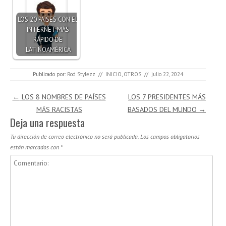
LOS 20 PAÍSES CON EL
INTERNET MÁS
RÁPIDO DE
LATINOAMÉRICA
Publicado por:
Rod Stylezz
//
INICIO
,
OTROS
//
julio 22, 2024
Navegación de entradas
←
LOS 8 NOMBRES DE PAÍSES
LOS 7 PRESIDENTES MÁS
MÁS RACISTAS
BASADOS DEL MUNDO
→
Deja una respuesta
Tu dirección de correo electrónico no será publicada.
Los campos obligatorios
están marcados con
*