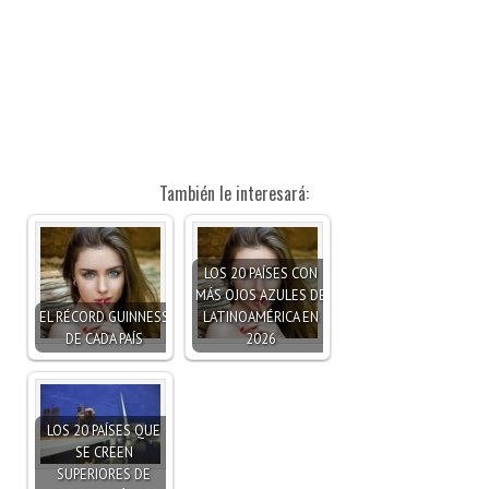
También le interesará:
LOS 20 PAÍSES CON
MÁS OJOS AZULES DE
EL RÉCORD GUINNESS
LATINOAMÉRICA EN
DE CADA PAÍS
2026
LOS 20 PAÍSES QUE
SE CREEN
SUPERIORES DE