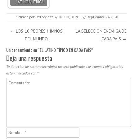
LATINOAMÉRICA
Publicado por:
Rod Stylezz
//
INICIO
,
OTROS
//
septiembre 24, 2020
Navegación de entradas
←
LOS 10 PEORES HIMNOS
LA SELECCIÓN ENEMIGA DE
DEL MUNDO
CADA PAÍS
→
Un pensamiento en “
EL LATINO TÍPICO EN CADA PAÍS
”
Deja una respuesta
Tu dirección de correo electrónico no será publicada.
Los campos obligatorios
están marcados con
*