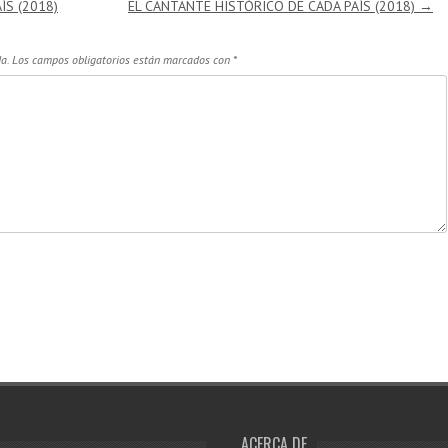
ÍS (2018)
EL CANTANTE HISTÓRICO DE CADA PAÍS (2018)
→
a.
Los campos obligatorios están marcados con
*
ACERCA DE