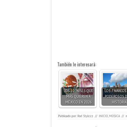
También le interesará:
LOS 10 PAÍSES QUE
LOS 7 NARCOS
MÁS QUIEREN A
PODEROSOS D
MÉXICO EN 2026
HISTORIA
Publicado por:
Rod Stylezz
//
INICIO
,
MÚSICA
//