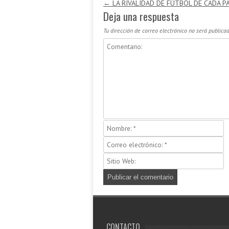
Navegación de entradas
←
LA RIVALIDAD DE FÚTBOL DE CADA PA
Deja una respuesta
Tu dirección de correo electrónico no será publicad
CONTACTO