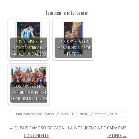
También le interesará:
LOS 8 PAÍSES DE
LOS 8 PAÍSES CON
LATINOAMÉRICA QUE
MÁS MUNDIALES DE
VAN AL MUNDIAL 2026
FÚTBOL
LOS 7 PAÍSES MÁS
ARRUINADOS POR EL
COMUNISMO EN 2026
Publicado por:
Rod Stylezz
//
DEPORTES
,
INICIO
//
febrero 1, 2019
Navegación de entradas
←
EL PAÍS FAMOSO DE CADA
LA INTELIGENCIA DE CADA PAÍS
CONTINENTE
LATINO
→