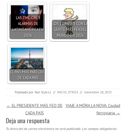
LAS 7 MEJORES
ALARMAS DE
LOS 10 PAÍSES CON LA
LATINOAMÉRICA EN
GENTE MÁS FEA DEL
2026
MUNDO EN 2026
EL PAÍS MÁS PARECIDO
DE CADA PAÍS
Publicado por:
Rod Stylezz
//
INICIO
,
OTROS
//
noviembre 28, 2023
Navegación de entradas
←
EL PRESIDENTE MÁS FEO DE
VIAJE A MÓRA LA NOVA: Ciudad
CADA PAÍS
ferroviaria
→
Deja una respuesta
Tu dirección de correo electrónico no será publicada.
Los campos obligatorios