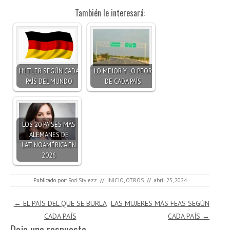
También le interesará:
H1TLER SEGÚN CADA
LO MEJOR Y LO PEOR
PAÍS DEL MUNDO
DE CADA PAÍS
LOS 20 PAÍSES MÁS
ALEMANES DE
LATINOAMÉRICA EN
2026
Publicado por:
Rod Stylezz
//
INICIO
,
OTROS
//
abril 25, 2024
Navegación de entradas
←
EL PAÍS DEL QUE SE BURLA
LAS MUJERES MÁS FEAS SEGÚN
CADA PAÍS
CADA PAÍS
→
Deja una respuesta