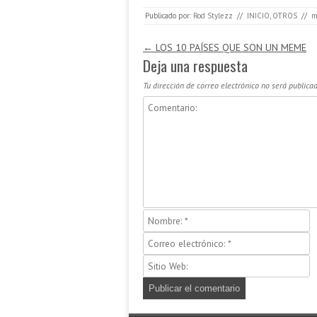
Publicado por:
Rod Stylezz
//
INICIO
,
OTROS
//
m
Navegación de entradas
←
LOS 10 PAÍSES QUE SON UN MEME
Deja una respuesta
Tu dirección de correo electrónico no será publicad